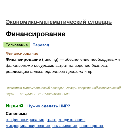
Экономико-математический словарь
Финансирование
Толкование
Перевод
Финансирование
Финансирование
(funding) — обеспечение необходимыми
финансовыми
ресурсами
затрат на ведение
бизнеса
,
реализацию
инвестиционного
проекта
и др.
Экономико-математический словарь: Словарь современной экономической
науки. — М.: Дело
.
Л. И. Лопатников
.
2003
.
Игры ⚽
Нужно сделать НИР?
Синонимы
:
госфинансирование
,
грант
,
кредитование
,
микрофинансирование
,
оплачивание
,
спонсорство
,